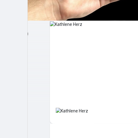
Post popolari
Giochi
Film
Lavori
offerte
finanziamenti