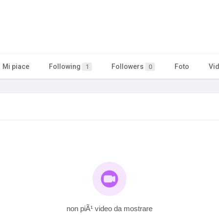
Mi piace
Following
Followers
Foto
Vi
1
0
non piÃ¹ video da mostrare