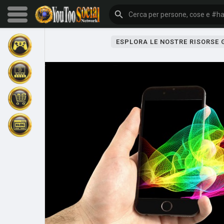
ESPLORA LE NOSTRE RISORSE
Sfoglia gli eventi
I miei eventi
Sfoglia gli articoli
Gli ultimi prodotti
Forum
Esplorare