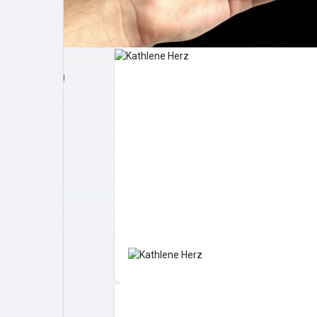
Post popolari
Giochi
Film
Lavori
offerte
finanziamenti