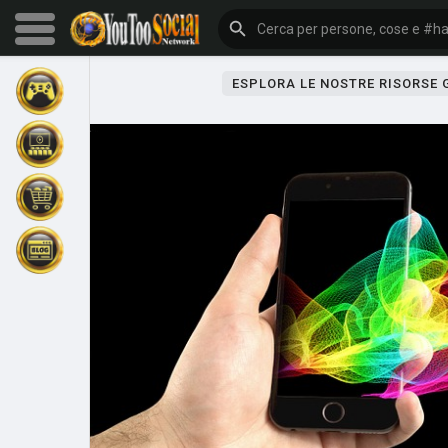
ESPLORA LE NOSTRE RISORSE
Sfoglia gli eventi
I miei eventi
Sfoglia gli articoli
Gli ultimi prodotti
Forum
Esplorare