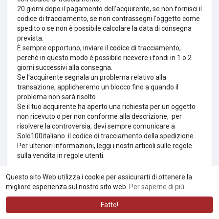
20 giorni dopo il pagamento dell'acquirente, se non fornisci il
codice di tracciamento, se non contrassegni l'oggetto come
spedito o se non è possibile calcolare la data di consegna
prevista.
È sempre opportuno, inviare il codice di tracciamento,
perché in questo modo è possibile ricevere i fondi in 1 o 2
giorni successivi alla consegna.
Se l'acquirente segnala un problema relativo alla
transazione, applicheremo un blocco fino a quando il
problema non sarà risolto.
Se il tuo acquirente ha aperto una richiesta per un oggetto
non ricevuto o per non conforme alla descrizione,
per
risolvere la controversia, devi sempre comunicare a
Solo100italiano
il codice di tracciamento della spedizione.
Per ulteriori informazioni, leggi i nostri articoli sulle regole
sulla vendita in regole utenti.
Questo sito Web utilizza i cookie per assicurarti di ottenere la
Ricevere il pagamento per gli
migliore esperienza sul nostro sito web.
Per saperne di più
oggetti venduti
Fatto!