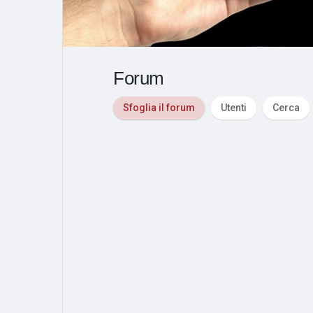
Post popolari
Giochi
Film
Lavori
Forum
Sfoglia il forum
Utenti
Cerca
offerte
finanziamenti