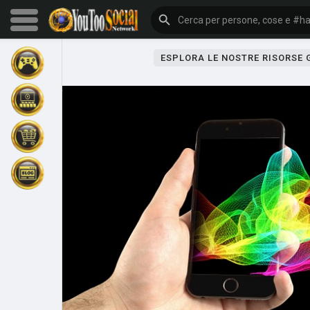
ESPLORA LE NOSTRE RISORSE
Sfoglia gli eventi
I miei eventi
Sfoglia gli articoli
Gli ultimi prodotti
Forum
Esplorare