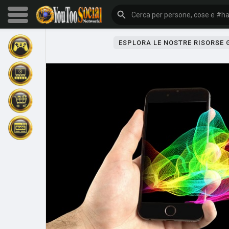
ESPLORA LE NOSTRE RISORSE
Sfoglia gli eventi
I miei eventi
Sfoglia gli articoli
Gli ultimi prodotti
Forum
Esplorare