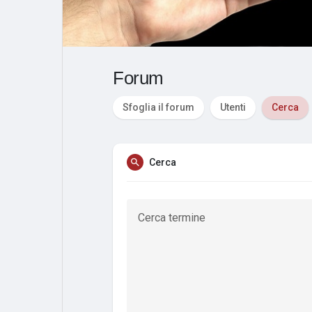
Post popolari
Giochi
Film
Lavori
Forum
Sfoglia il forum
Utenti
Cerca
offerte
finanziamenti
Cerca
Cerca termine