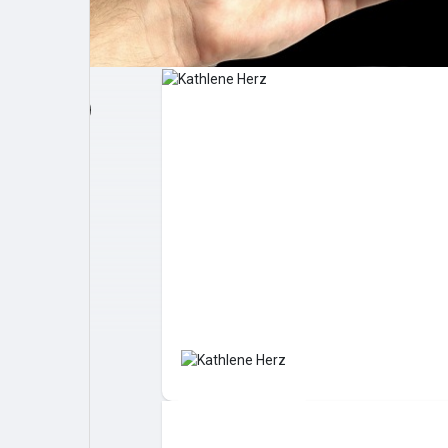
Post popolari
Giochi
Film
Lavori
offerte
finanziamenti