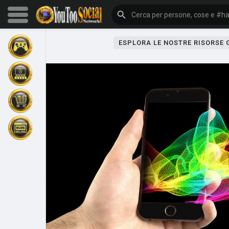
ESPLORA LE NOSTRE RISORSE
Sfoglia gli eventi
I miei eventi
Sfoglia gli articoli
Gli ultimi prodotti
Forum
Esplorare