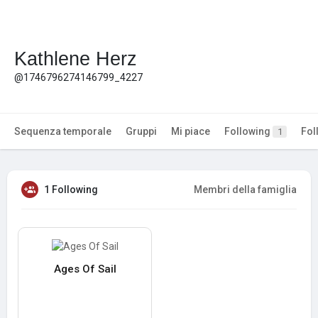
Kathlene Herz
@1746796274146799_4227
Sequenza temporale
Gruppi
Mi piace
Following
Fol
1
1 Following
Membri della famiglia
Ages Of Sail