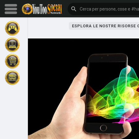
ESPLORA LE NOSTRE RISORSE
Sfoglia gli eventi
I miei eventi
Sfoglia gli articoli
Gli ultimi prodotti
Forum
Esplorare