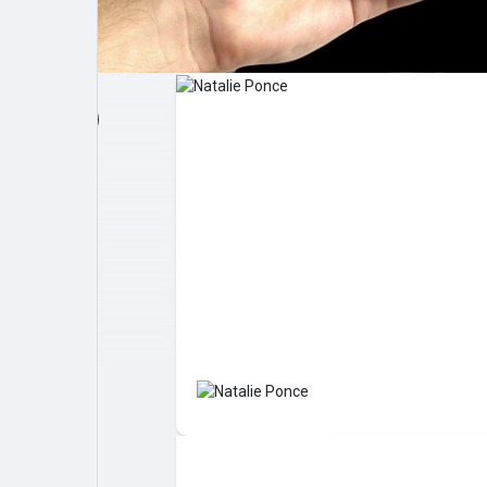
Post popolari
Giochi
Film
Lavori
offerte
finanziamenti