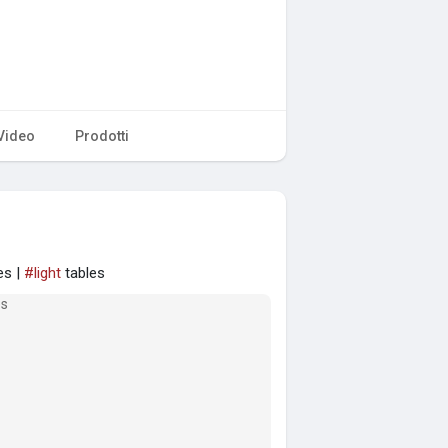
Video
Prodotti
es |
#light
tables