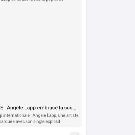
UNE NOUVELLE ÉTOILE MONDIALE EST NÉE : Angele Lapp embrase la scène pop avec « Downtown Girl »
 internationale : Angele Lapp, une artiste
marquée avec son single explosif...