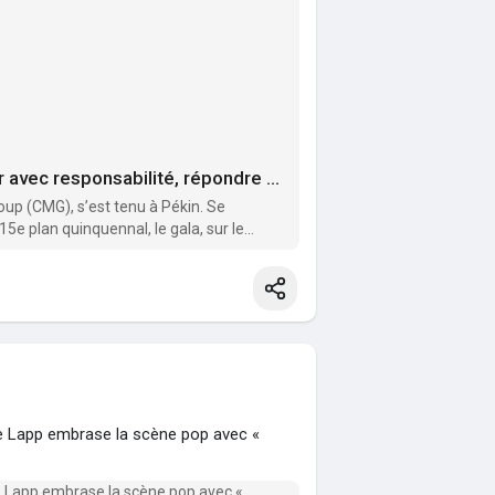
Gala ESG Chine 2026 tenu à Pékin : « Diriger avec responsabilité, répondre à l’époque »
oup (CMG), s’est tenu à Pékin. Se
15e plan quinquennal, le gala, sur le
que...
Lapp embrase la scène pop avec «