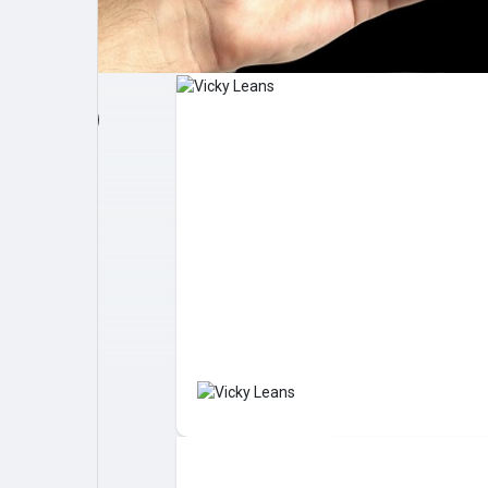
Post popolari
Giochi
Film
Lavori
offerte
finanziamenti