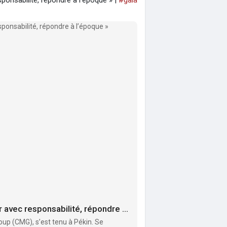
sponsabilité, répondre à l’époque » |
#gala
Gala ESG Chine 2026 tenu à Pékin : « Diriger avec responsabilité, répondre à l’époque »
oup (CMG), s’est tenu à Pékin. Se