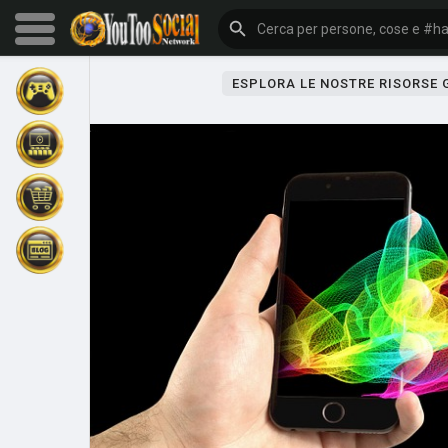
ESPLORA LE NOSTRE RISORSE
Sfoglia gli eventi
I miei eventi
Sfoglia gli articoli
Gli ultimi prodotti
Forum
Esplorare