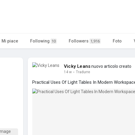
Mi piace
Following
Followers
Foto
10
1,916
Vicky Leans
nuovo articolo creato
14 w
·
Tradurre
Practical Uses Of Light Tables In Modern Workspac