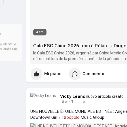
Altro
le Gala ESG Chine 2026, organisé par China Media Gr
déroulant lors de la première année de la période du 
thème « Diriger avec responsabilité, répondre à l’épo
Mi piace
Commento
Vicky Leans
nuovo articolo creato
18 w
·
Tradurre
UNE NOUVELLE ÉTOILE MONDIALE EST NÉE : Angele 
Downtown Girl » |
#popolo
Music Group