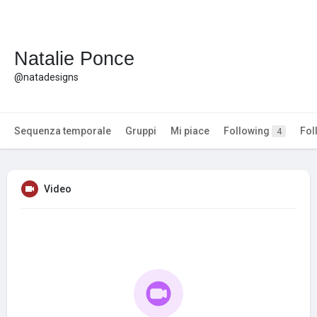
Natalie Ponce
@natadesigns
Sequenza temporale
Gruppi
Mi piace
Following
Fol
4
Video