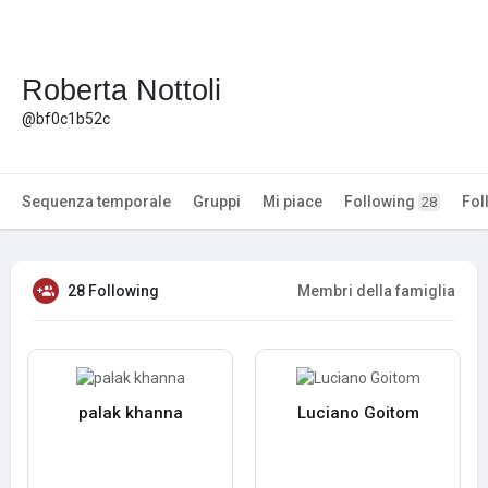
Roberta Nottoli
@bf0c1b52c
Sequenza temporale
Gruppi
Mi piace
Following
Fol
28
28 Following
Membri della famiglia
palak khanna
Luciano Goitom