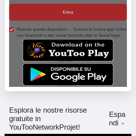
Entra
Ricorda questo dispositivo.... Scarica la nostra app! Entra
con facebook o altri social facendo click in Social login.
Esplora le nostre risorse
Espa
gratuite in
ndi
YouTooNetworkProjet!