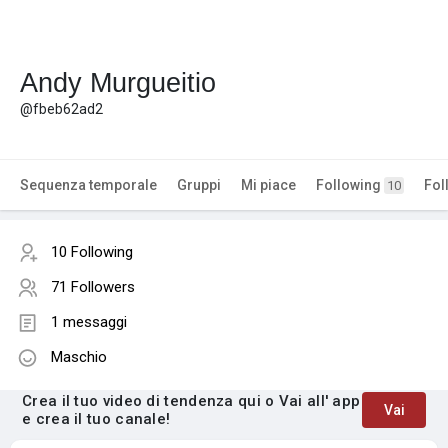
Andy Murgueitio
@fbeb62ad2
Sequenza temporale
Gruppi
Mi piace
Following
Fol
10
10 Following
71 Followers
1 messaggi
Maschio
Crea il tuo video di tendenza qui o Vai all' app
Vai
e crea il tuo canale!