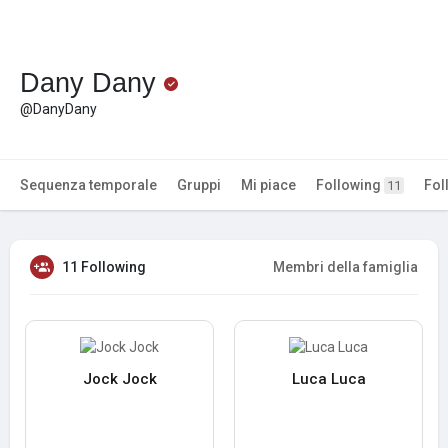
Dany Dany
@DanyDany
Sequenza temporale
Gruppi
Mi piace
Following
Fol
11
11 Following
Membri della famiglia
Jock Jock
Luca Luca