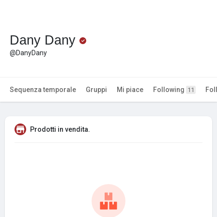
Dany Dany
@DanyDany
Sequenza temporale
Gruppi
Mi piace
Following
Fol
11
Prodotti in vendita.