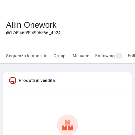
Allin Onework
@1749460994996856_4924
Sequenza temporale
Gruppi
Mi piace
Following
Fol
1
Prodotti in vendita.