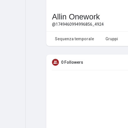
Allin Onework
@1749460994996856_4924
Sequenza temporale
Gruppi
0 Followers