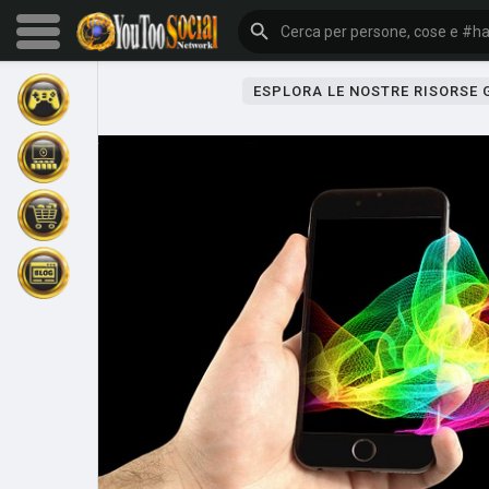
ESPLORA LE NOSTRE RISORSE
Sfoglia gli eventi
I miei eventi
Sfoglia gli articoli
Gli ultimi prodotti
Forum
Esplorare