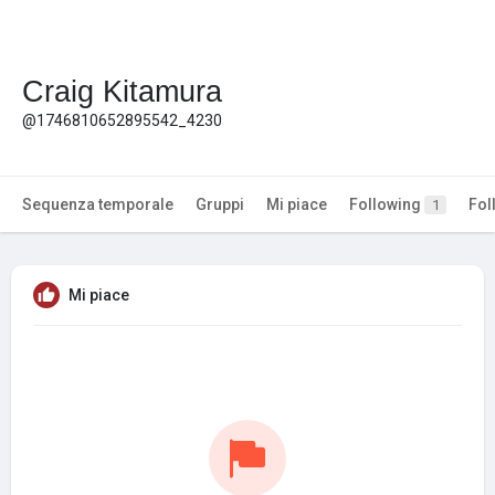
Craig Kitamura
@1746810652895542_4230
Sequenza temporale
Gruppi
Mi piace
Following
Fol
1
Mi piace