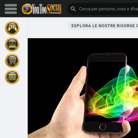
ESPLORA LE NOSTRE RISORSE
Sfoglia gli eventi
I miei eventi
Sfoglia gli articoli
Gli ultimi prodotti
Forum
Esplorare