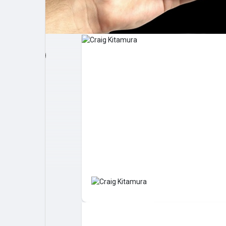
Post popolari
Giochi
Film
Lavori
offerte
finanziamenti