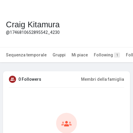
Craig Kitamura
@1746810652895542_4230
Sequenza temporale
Gruppi
Mi piace
Following
Fol
1
0 Followers
Membri della famiglia