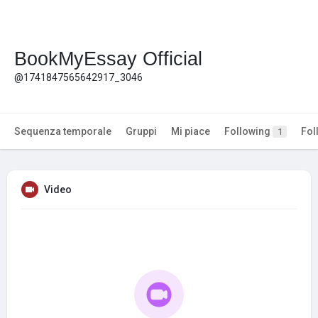
BookMyEssay Official
@1741847565642917_3046
Sequenza temporale
Gruppi
Mi piace
Following
Fol
1
Video