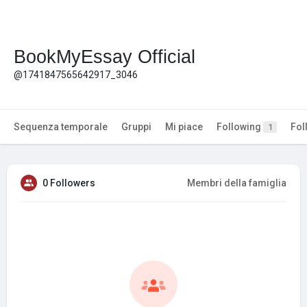
BookMyEssay Official
@1741847565642917_3046
Sequenza temporale
Gruppi
Mi piace
Following
Fol
1
0 Followers
Membri della famiglia