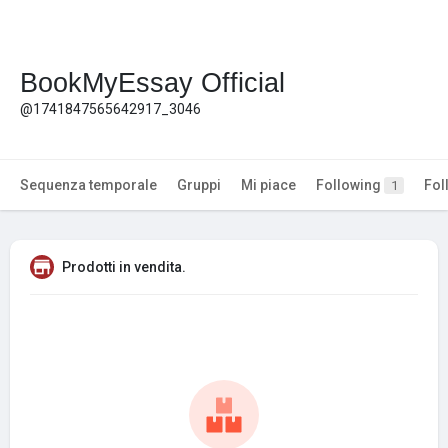
BookMyEssay Official
@1741847565642917_3046
Sequenza temporale
Gruppi
Mi piace
Following
Fol
1
Prodotti in vendita.