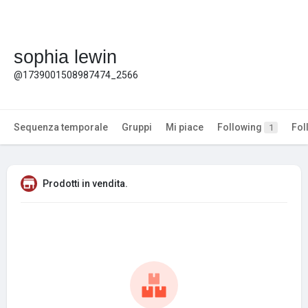
sophia lewin
@1739001508987474_2566
Sequenza temporale
Gruppi
Mi piace
Following
Fol
1
Prodotti in vendita.