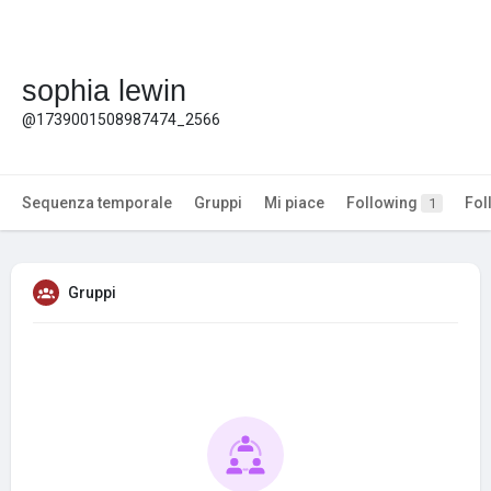
sophia lewin
@1739001508987474_2566
Sequenza temporale
Gruppi
Mi piace
Following
Fol
1
Gruppi