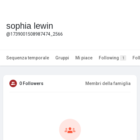
sophia lewin
@1739001508987474_2566
Sequenza temporale
Gruppi
Mi piace
Following
Fol
1
0 Followers
Membri della famiglia