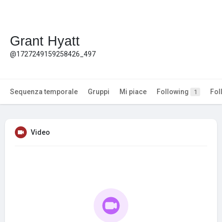
Grant Hyatt
@1727249159258426_497
Sequenza temporale
Gruppi
Mi piace
Following
Fol
1
Video