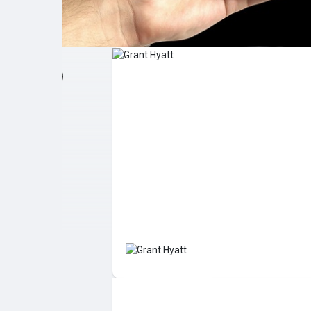
Post popolari
Giochi
Film
Lavori
offerte
finanziamenti