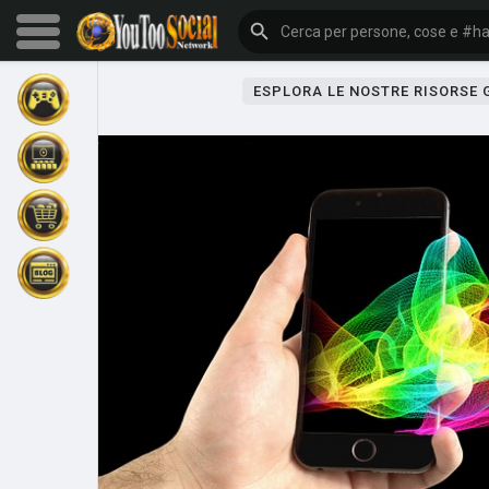
ESPLORA LE NOSTRE RISORSE
Sfoglia gli eventi
I miei eventi
Sfoglia gli articoli
Gli ultimi prodotti
Forum
Esplorare