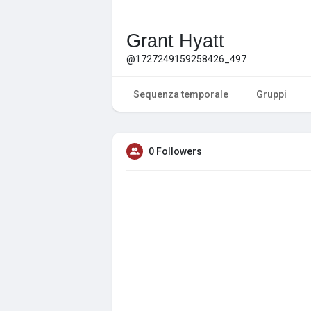
Grant Hyatt
@1727249159258426_497
Sequenza temporale
Gruppi
0 Followers