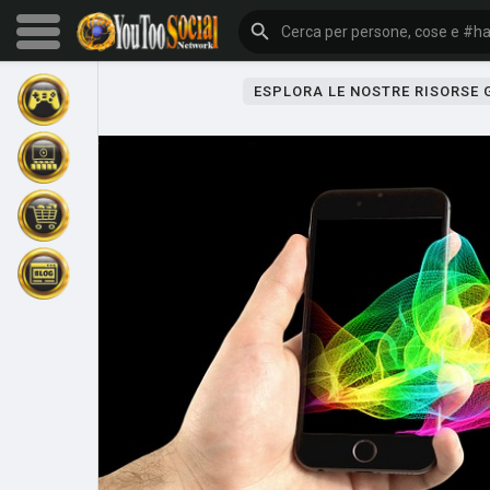
ESPLORA LE NOSTRE RISORSE
Sfoglia gli eventi
I miei eventi
Sfoglia gli articoli
Gli ultimi prodotti
Forum
Esplorare