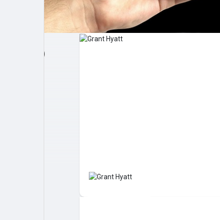
Post popolari
Giochi
Film
Lavori
offerte
finanziamenti