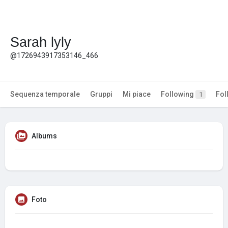
Sarah lyly
@1726943917353146_466
Sequenza temporale
Gruppi
Mi piace
Following
Fol
1
Albums
Foto