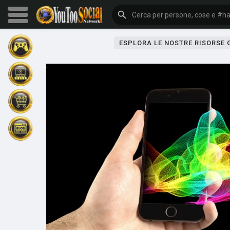
ESPLORA LE NOSTRE RISORSE
Sfoglia gli eventi
I miei eventi
Sfoglia gli articoli
Gli ultimi prodotti
Forum
Esplorare