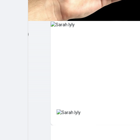
Post popolari
Giochi
Film
Lavori
offerte
finanziamenti