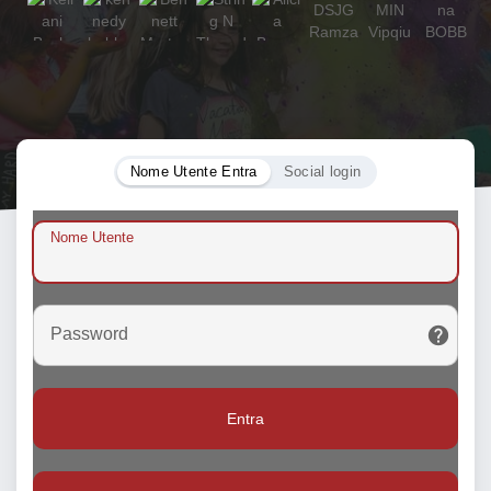
Nome Utente Entra
Social login
Nome Utente
Password
Entra