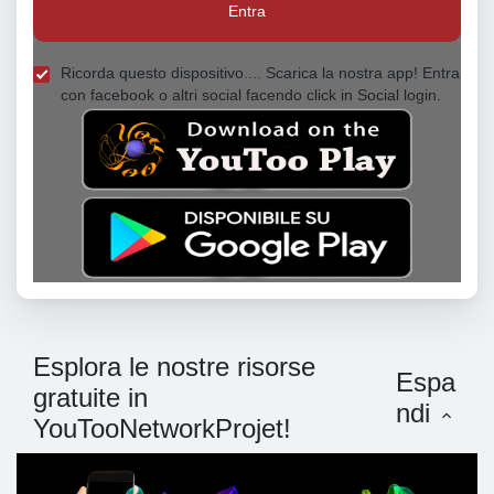
Entra
Ricorda questo dispositivo.... Scarica la nostra app! Entra
con facebook o altri social facendo click in Social login.
Esplora le nostre risorse
Espa
gratuite in
ndi
YouTooNetworkProjet!