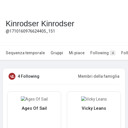
Kinrodser Kinrodser
@1710160976624405_151
Sequenza temporale
Gruppi
Mi piace
Following
Fol
4
4 Following
Membri della famiglia
Ages Of Sail
Vicky Leans