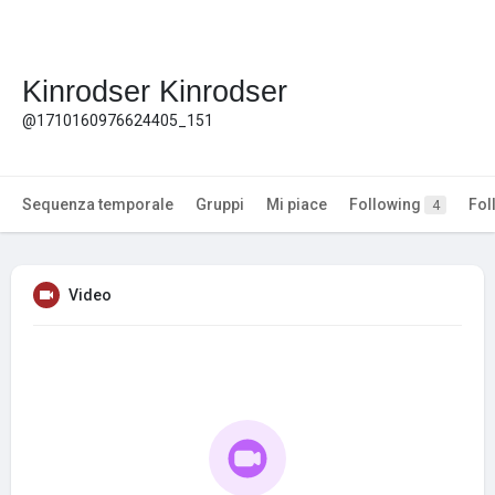
Kinrodser Kinrodser
@1710160976624405_151
Sequenza temporale
Gruppi
Mi piace
Following
Fol
4
Video