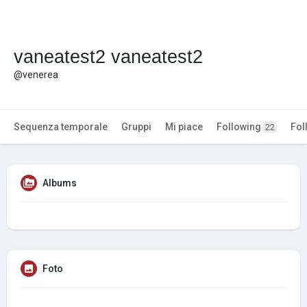
vaneatest2 vaneatest2
@venerea
Sequenza temporale
Gruppi
Mi piace
Following
Fol
22
Albums
Foto