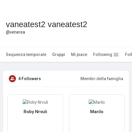
vaneatest2 vaneatest2
@venerea
Sequenza temporale
Gruppi
Mi piace
Following
Fol
22
4 Followers
Membri della famiglia
Roby Nrvuli
Marilo