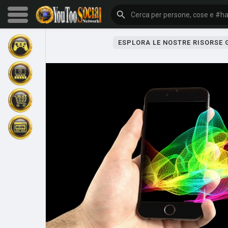
ESPLORA LE NOSTRE RISORSE
Sfoglia gli eventi
I miei eventi
Sfoglia gli articoli
Gli ultimi prodotti
Forum
Esplorare