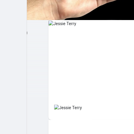
Post popolari
Giochi
Film
Lavori
offerte
finanziamenti