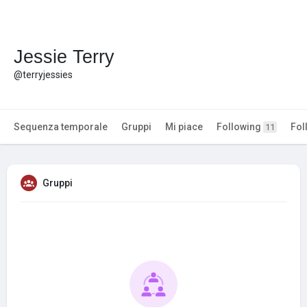
Jessie Terry
@terryjessies
Sequenza temporale
Gruppi
Mi piace
Following
Fol
11
Gruppi