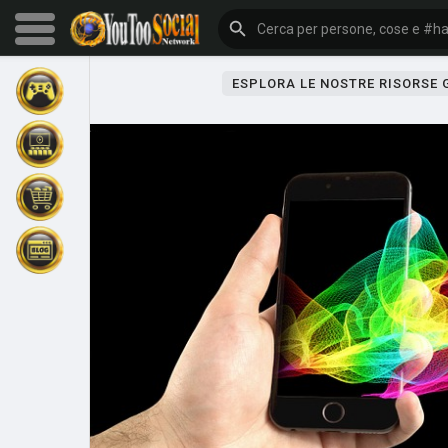
ESPLORA LE NOSTRE RISORSE
Sfoglia gli eventi
I miei eventi
Sfoglia gli articoli
Gli ultimi prodotti
Forum
Esplorare