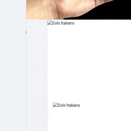
Post popolari
Giochi
Film
Lavori
offerte
finanziamenti