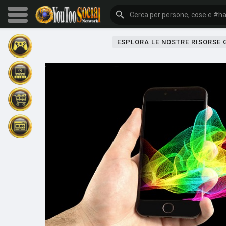
ESPLORA LE NOSTRE RISORSE
Sfoglia gli eventi
I miei eventi
Sfoglia gli articoli
Gli ultimi prodotti
Forum
Esplorare