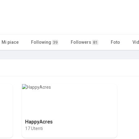
Mi piace
Following
Followers
Foto
Vi
39
81
HappyAcres
17 Utenti