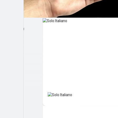
Post popolari
Giochi
Film
Lavori
offerte
finanziamenti