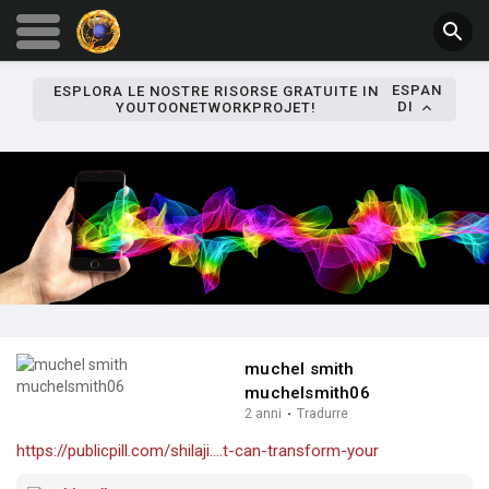
ESPAN
ESPLORA LE NOSTRE RISORSE GRATUITE IN
DI
YOUTOONETWORKPROJET!
muchel smith
muchelsmith06
2 anni
·
Tradurre
https://publicpill.com/shilaji....t-can-transform-your