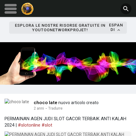
ESPAN
ESPLORA LE NOSTRE RISORSE GRATUITE IN
DI
YOUTOONETWORKPROJET!
choco late
nuovo articolo creato
2 anni
·
Tradurre
PERMAINAN AGEN JUDI SLOT GACOR TERBAIK ANTI KALAH
2024 |
#slotonline
#slot