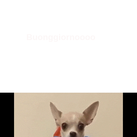
Buonggiornoooo