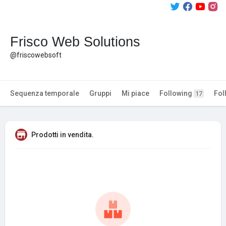
Frisco Web Solutions
@friscowebsoft
Sequenza temporale
Gruppi
Mi piace
Following
Fol
17
Prodotti in vendita.