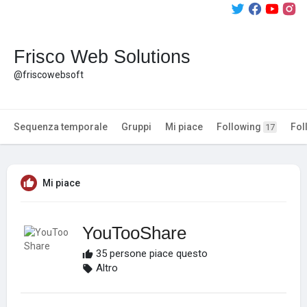
Frisco Web Solutions
@friscowebsoft
Sequenza temporale
Gruppi
Mi piace
Following
Fol
17
Mi piace
YouTooShare
35 persone piace questo
Altro