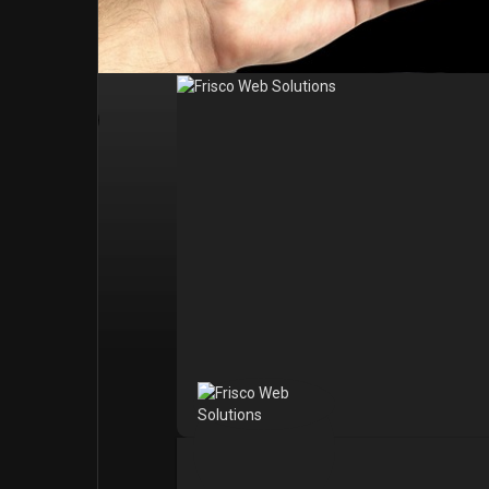
Post popolari
Giochi
Film
Lavori
offerte
finanziamenti