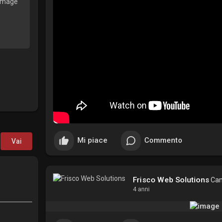
Mi piace
Commento
Vai
Frisco Web Solutions
Camb
4 anni