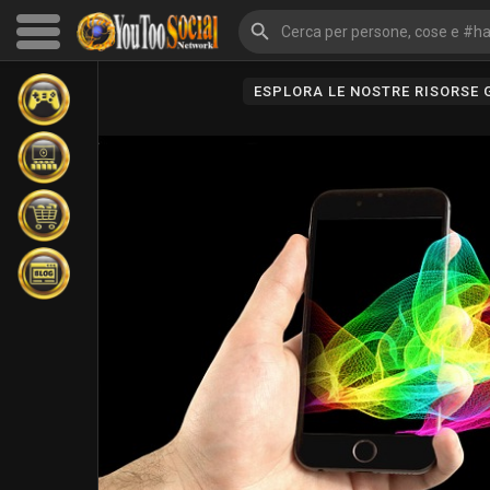
ESPLORA LE NOSTRE RISORSE
Sfoglia gli eventi
I miei eventi
Sfoglia gli articoli
Gli ultimi prodotti
Forum
Esplorare