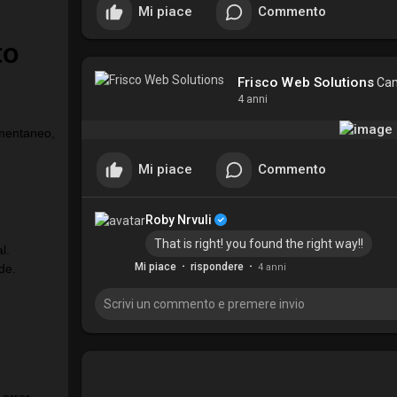
Mi piace
Commento
Frisco Web Solutions
Cam
4 anni
Mi piace
Commento
Roby Nrvuli
That is right! you found the right way!!
·
·
Mi piace
rispondere
4 anni