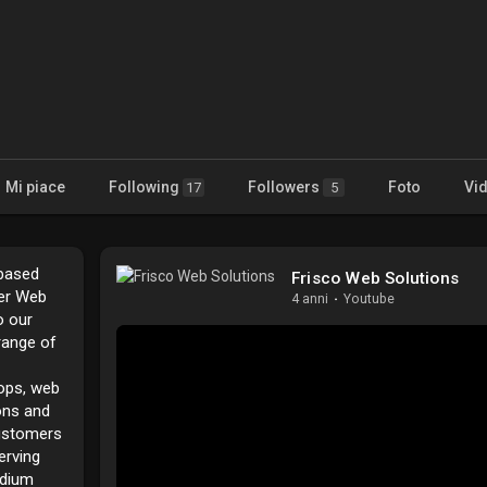
Mi piace
Following
Followers
Foto
Vi
17
5
 based
Frisco Web Solutions
er Web
4 anni
·
Youtube
o our
range of
ops, web
ons and
customers
erving
edium