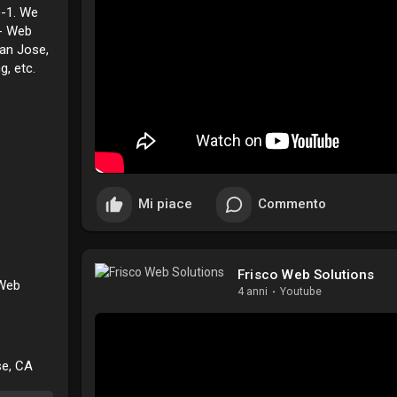
-1. We
 - Web
an Jose,
, etc.
Mi piace
Commento
Frisco Web Solutions
 Web
4 anni
·
Youtube
se, CA