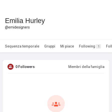
Emilia Hurley
@emidesigners
Sequenza temporale
Gruppi
Mi piace
Following
Fol
1
0 Followers
Membri della famiglia