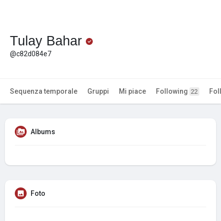
Tulay Bahar
@c82d084e7
Sequenza temporale
Gruppi
Mi piace
Following
Fol
22
Albums
Foto