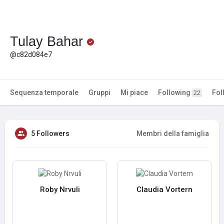
Tulay Bahar
@c82d084e7
Sequenza temporale
Gruppi
Mi piace
Following
Fol
22
5 Followers
Membri della famiglia
Roby Nrvuli
Claudia Vortern