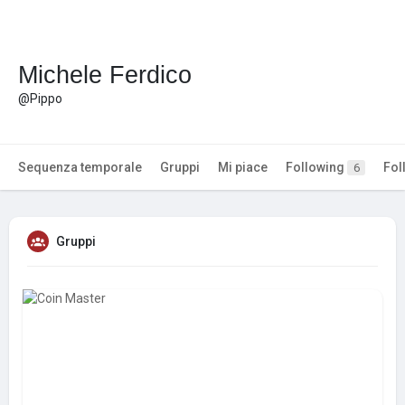
Michele Ferdico
@Pippo
Sequenza temporale
Gruppi
Mi piace
Following
Fol
6
Gruppi